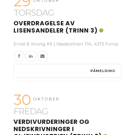
29
OKTOBER
TORSDAG
OVERDRAGELSE AV
LISENSANDELER (TRINN 3)
Ernst & Young AS | Vassbotnen 11A, 4313 Forus
PÅMELDING
30
OKTOBER
FREDAG
VERDIVURDERINGER OG
NEDSKRIVNINGER I