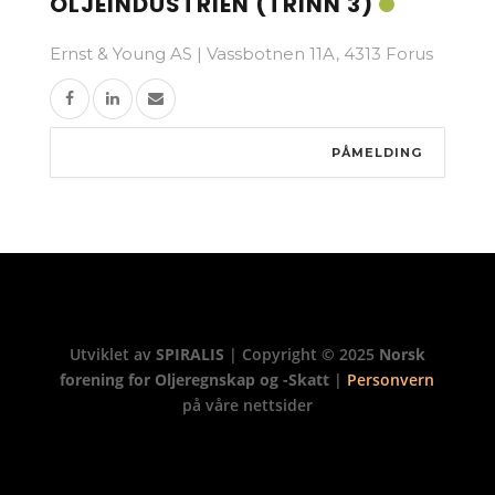
OLJEINDUSTRIEN (TRINN 3)
Ernst & Young AS | Vassbotnen 11A, 4313 Forus
PÅMELDING
Utviklet av
SPIRALIS
| Copyright © 2025
Norsk
forening for Oljeregnskap og -Skatt
|
Personvern
på våre nettsider