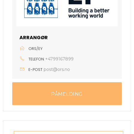
ARRANGØR
ORS/EY
TELEFON
+4799167899
E-POST
post@ors.no
PÅMELDING