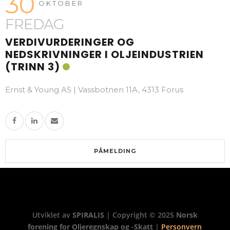
30
OKTOBER
FREDAG
VERDIVURDERINGER OG
NEDSKRIVNINGER I OLJEINDUSTRIEN
(TRINN 3)
Ernst & Young AS | Vassbotnen 11A, 4313 Forus
PÅMELDING
Utviklet av
SPIRALIS
| Copyright © 2025
Norsk
forening for Oljeregnskap og -Skatt
|
Personvern