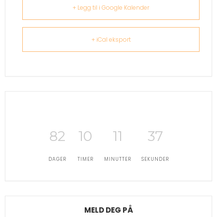
+ Legg til i Google Kalender
+ iCal eksport
82
10
11
36
DAGER
TIMER
MINUTTER
SEKUNDER
MELD DEG PÅ