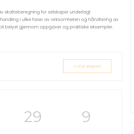
v skatteberegning for selskaper underlagt
ndling i ulike faser av virksomheten og håndtering av
 bli belyst gjennom oppgaver og praktiske eksempler.
+ iCal eksport
29
7