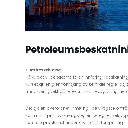
Petroleumsbeskatnini
Kursbeskrivelse
På kurset vil deltakerne få en innføring i beskatn
Kurset gir en gjennomgang av sentrale regler og a
med særlig vekt på relevant skattelovgivning, he
Det gis en overordnet innføring i de viktigste om
som normpris, avskrivingsregler, beregnet selskaps
sentrale problemstillinger knyttet til internprising.