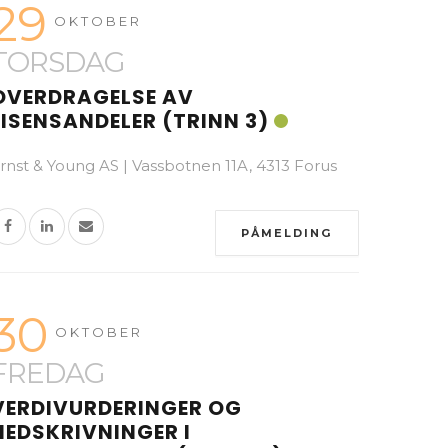
29
OKTOBER
TORSDAG
OVERDRAGELSE AV
LISENSANDELER (TRINN 3)
rnst & Young AS | Vassbotnen 11A, 4313 Forus
PÅMELDING
30
OKTOBER
FREDAG
VERDIVURDERINGER OG
NEDSKRIVNINGER I