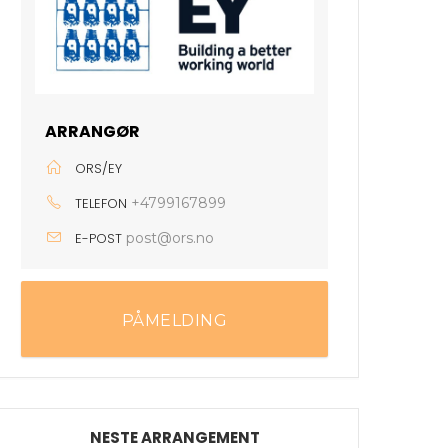
ARRANGØR
ORS/EY
TELEFON
+4799167899
E-POST
post@ors.no
PÅMELDING
NESTE ARRANGEMENT