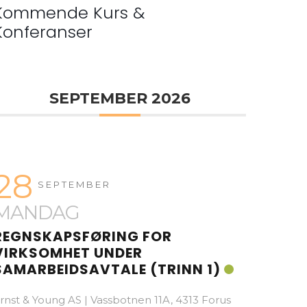
Kommende Kurs &
Konferanser
SEPTEMBER 2026
28
SEPTEMBER
MANDAG
REGNSKAPSFØRING FOR
VIRKSOMHET UNDER
SAMARBEIDSAVTALE (TRINN 1)
rnst & Young AS | Vassbotnen 11A, 4313 Forus