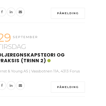
PÅMELDING
29
SEPTEMBER
TIRSDAG
OLJEREGNSKAPSTEORI OG
PRAKSIS (TRINN 2)
rnst & Young AS | Vassbotnen 11A, 4313 Forus
PÅMELDING