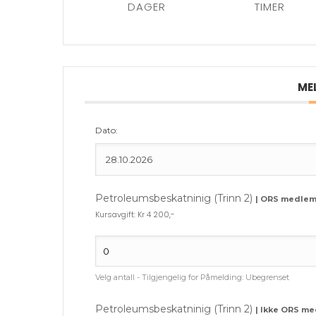
DAGER
TIMER
ME
Dato:
Petroleumsbeskatninig (Trinn 2)
| ORS medle
Kursavgift: Kr 4 200,-
Velg antall - Tilgjengelig for Påmelding:
Ubegrenset
Petroleumsbeskatninig (Trinn 2)
| Ikke ORS m