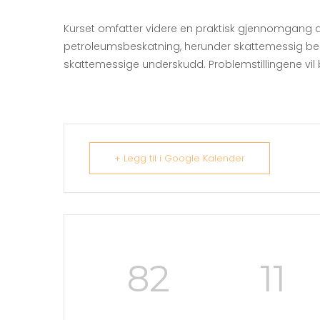
Kurset omfatter videre en praktisk gjennomgang a
petroleumsbeskatning, herunder skattemessig beha
skattemessige underskudd. Problemstillingene vil
+ Legg til i Google Kalender
82
11