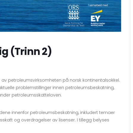
g (Trinn 2)
ing av petroleumsvirksomheten på norsk kontinentalsokkel.
ktuelle problemstillinger innen petroleumsbeskatning,
runder petroleumsskatteloven.
rådene innenfor petroleumsbeskatning, inkludert temaer
skatt og overdragelser av lisenser. I tillegg belyses