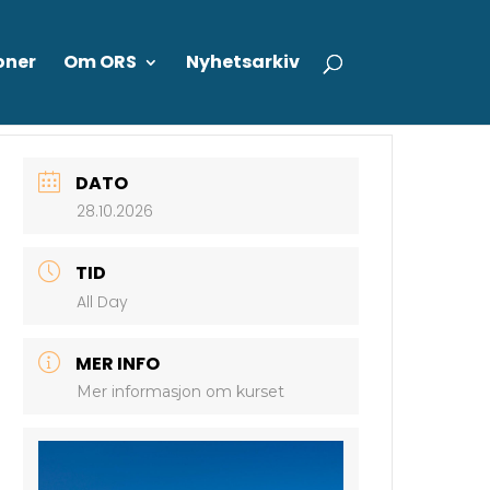
oner
Om ORS
Nyhetsarkiv
DATO
28.10.2026
TID
All Day
MER INFO
Mer informasjon om kurset