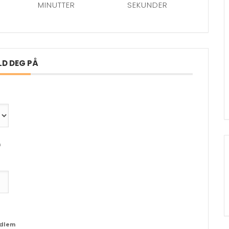
MINUTTER
SEKUNDER
LD DEG PÅ
m
edlem