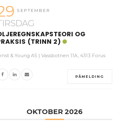
29
SEPTEMBER
TIRSDAG
OLJEREGNSKAPSTEORI OG
PRAKSIS (TRINN 2)
rnst & Young AS | Vassbotnen 11A, 4313 Forus
PÅMELDING
OKTOBER 2026