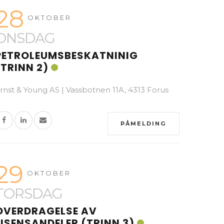
28
OKTOBER
ONSDAG
PETROLEUMSBESKATNINIG
(TRINN 2)
rnst & Young AS | Vassbotnen 11A, 4313 Forus
PÅMELDING
29
OKTOBER
TORSDAG
OVERDRAGELSE AV
LISENSANDELER (TRINN 3)