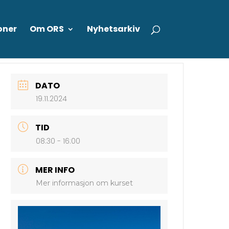
oner
Om ORS
Nyhetsarkiv
DATO
19.11.2024
TID
08:30 - 16:00
MER INFO
Mer informasjon om kurset