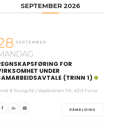
SEPTEMBER 2026
28
SEPTEMBER
MANDAG
REGNSKAPSFØRING FOR
VIRKSOMHET UNDER
SAMARBEIDSAVTALE (TRINN 1)
rnst & Young AS | Vassbotnen 11A, 4313 Forus
PÅMELDING