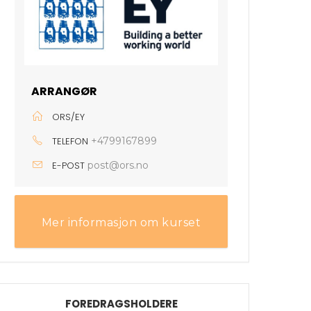
ARRANGØR
ORS/EY
TELEFON
+4799167899
E-POST
post@ors.no
Mer informasjon om kurset
FOREDRAGSHOLDERE